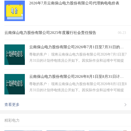
2026年7月云南保山电力股份有限公司代理购电电价表
云南保山电力股份有限公司2025年度履行社会责任报告
06-23
云南保山电力股份有限公司2026年7月1日至7月31日的计划停电公告
尊敬的客户： 现将云南保山电力股份有限公司2026年7月1日至7
月31日的计划停电情况公开如下。因实际作业和运维中可能提
前或推迟恢复供电，计划停电期间停电区域内所有设备均视为
带电运行，为确保您的安全，请您与设备保持足够安全距离，
云南保山电力股份有限公司2026年8月1日至8月31日计划停电公告
规范使用电器，避免发生安全事故。若…
尊敬的客户： 现将云南保山电力股份有限公司2026年8月1日至8
月31日的计划停电情况公开如下。因实际作业和运维中可能提
前或推迟恢复供电，计划停电期间停电区域内所有设备均视为
带电运行，为确保您的安全，请您与设备保持足够安全距离，
查看更多
规范使用电器，避免发生安全事故。若…
精彩电力