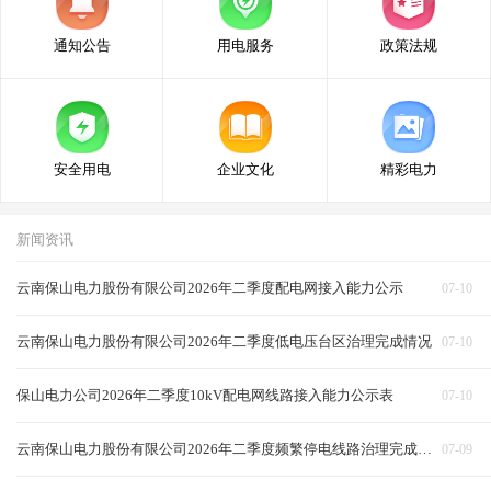
通知公告
用电服务
政策法规
安全用电
企业文化
精彩电力
新闻资讯
云南保山电力股份有限公司2026年二季度配电网接入能力公示
07-10
云南保山电力股份有限公司2026年二季度低电压台区治理完成情况
07-10
保山电力公司2026年二季度10kV配电网线路接入能力公示表
07-10
云南保山电力股份有限公司2026年二季度频繁停电线路治理完成情况
07-09