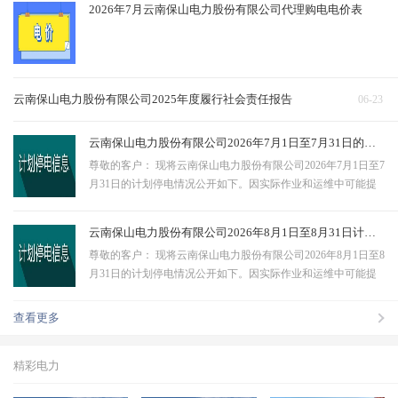
2026年7月云南保山电力股份有限公司代理购电电价表
云南保山电力股份有限公司2025年度履行社会责任报告
06-23
云南保山电力股份有限公司2026年7月1日至7月31日的计划停电公告
尊敬的客户： 现将云南保山电力股份有限公司2026年7月1日至7
月31日的计划停电情况公开如下。因实际作业和运维中可能提
前或推迟恢复供电，计划停电期间停电区域内所有设备均视为
带电运行，为确保您的安全，请您与设备保持足够安全距离，
云南保山电力股份有限公司2026年8月1日至8月31日计划停电公告
规范使用电器，避免发生安全事故。若…
尊敬的客户： 现将云南保山电力股份有限公司2026年8月1日至8
月31日的计划停电情况公开如下。因实际作业和运维中可能提
前或推迟恢复供电，计划停电期间停电区域内所有设备均视为
带电运行，为确保您的安全，请您与设备保持足够安全距离，
查看更多
规范使用电器，避免发生安全事故。若…
精彩电力