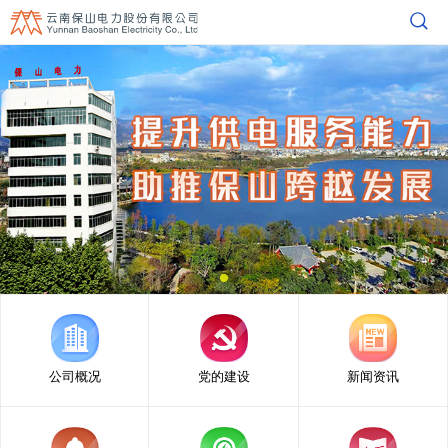
公司概况
党的建设
新闻资讯