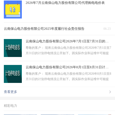
2026年7月云南保山电力股份有限公司代理购电电价表
云南保山电力股份有限公司2025年度履行社会责任报告
06-23
云南保山电力股份有限公司2026年7月1日至7月31日的计划停电公告
尊敬的客户： 现将云南保山电力股份有限公司2026年7月1日至7
月31日的计划停电情况公开如下。因实际作业和运维中可能提
前或推迟恢复供电，计划停电期间停电区域内所有设备均视为
带电运行，为确保您的安全，请您与设备保持足够安全距离，
云南保山电力股份有限公司2026年8月1日至8月31日计划停电公告
规范使用电器，避免发生安全事故。若…
尊敬的客户： 现将云南保山电力股份有限公司2026年8月1日至8
月31日的计划停电情况公开如下。因实际作业和运维中可能提
前或推迟恢复供电，计划停电期间停电区域内所有设备均视为
带电运行，为确保您的安全，请您与设备保持足够安全距离，
查看更多
规范使用电器，避免发生安全事故。若…
精彩电力