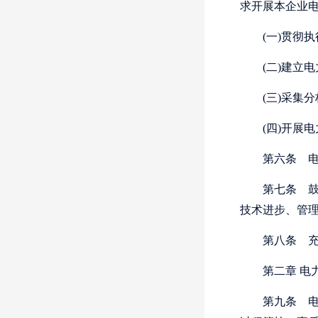
求开展本企业
(一)贯彻
(二)建立
(三)采集
(四)开展
第六条
电
第七条
鼓
技术进步、管
第八条
充
第二章
电
第九条
电