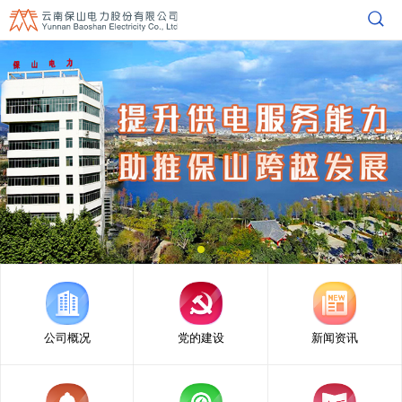
公司概况
党的建设
新闻资讯