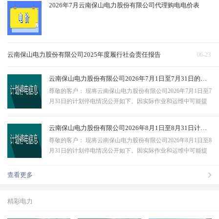
2026年7月云南保山电力股份有限公司代理购电电价表
云南保山电力股份有限公司2025年度履行社会责任报告
06-23
云南保山电力股份有限公司2026年7月1日至7月31日的计划停电公告
尊敬的客户： 现将云南保山电力股份有限公司2026年7月1日至7
月31日的计划停电情况公开如下。因实际作业和运维中可能提
前或推迟恢复供电，计划停电期间停电区域内所有设备均视为
带电运行，为确保您的安全，请您与设备保持足够安全距离，
云南保山电力股份有限公司2026年8月1日至8月31日计划停电公告
规范使用电器，避免发生安全事故。若…
尊敬的客户： 现将云南保山电力股份有限公司2026年8月1日至8
月31日的计划停电情况公开如下。因实际作业和运维中可能提
前或推迟恢复供电，计划停电期间停电区域内所有设备均视为
带电运行，为确保您的安全，请您与设备保持足够安全距离，
查看更多
规范使用电器，避免发生安全事故。若…
精彩电力