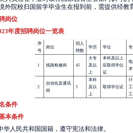
境外院校归国留学毕业生在报到前，需提供经教
聘岗位
3年度招聘岗位一览表
序
招
人
岗位
学历
学位
专
号
聘
数
大专
本科及以上
电
1
线路检修岗
45
及以
应取得学位
术
上
证
本科
计
自动化及通讯
2
5
及以
取得学位证
工
岗
上
工
名条件
基本条件
有中华人民共和国国籍，遵守宪法和法律。