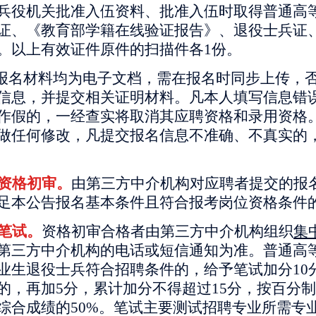
兵役机关批准入伍资料、批准入伍时取得普通高
证、《教育部学籍在线验证报告》、退役士兵证
。以上有效证件原件的扫描件各1份。
有报名材料均为电子文档，需在报名时同步上传，
信息，并提交相关证明材料。凡本人填写信息错
作假的，一经查实将取消其应聘资格和录用资格
做任何修改，凡提交报名信息不准确、不真实的
资格初审。
由第三方中介机构对应聘者提交的报
足本公告报名基本条件且符合报考岗位资格条件
笔试。
资格初审合格者由第三方中介机构组织
集
第三方中介机构的电话或短信通知为准。普通高
业生退役士兵符合招聘条件的，给予笔试加分10
的，再加5分，累计加分不得超过15分，按百分
综合成绩的50%。笔试主要测试招聘专业所需专