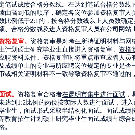
定笔试成绩合格分数线。在达到笔试合格分数线
绩由高到低的顺序，确定各岗位参加资格复审人
数比例低于2:1的，按合格分数线以上人员数确
绩、合格分数线及进入资格复审人员在公司网站
资格复审。
资格复审是对考生所持证明材料与网
生计划硕士研究毕业生直接进入资格复审。
资格
应聘资料原件。资格复审时将重点审查应聘人员
及成绩单上的专业与所应聘岗位规定的专业是否
审或相关证明材料不一致导致资格复审不通过的
面试。
资格复审合格者
在昆明市集中进行面试
，
未达到1:2比例的岗位按实际人数进行面试，进
毕业生，面试形式采取半结构化面试。面试成绩按
等教育招生计划硕士研究毕业生面试成绩占综合成绩
格。