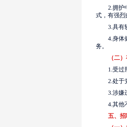
2.拥
式，有强烈
3.具
4.身
务。
（二）
1.受
2.处
3.涉
4.其
五、招