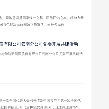
民族共同体意识是国家统一之基、民族团结之本、精神力量
国特色解决民族问题正确道路、维护各民族…
股份有限公司云南分公司党委开展共建活动
委与华能新能源股份有限公司云南分公司党委开展共建活
党第一次全国代表大会召开情况中国共产党第一次全国代
界贝勒路树德里3号（后称望志路106号，现改兴业路76号）